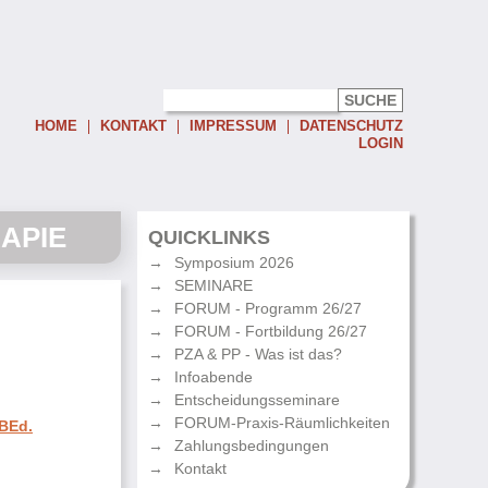
HOME
KONTAKT
IMPRESSUM
DATENSCHUTZ
LOGIN
Username:
APIE
Password:
QUICKLINKS
Symposium 2026
Eingeloggt bleiben
SEMINARE
Passwort vergessen
FORUM - Programm 26/27
FORUM - Fortbildung 26/27
PZA & PP - Was ist das?
Infoabende
Entscheidungsseminare
FORUM-Praxis-Räumlichkeiten
 BEd.
Zahlungsbedingungen
Kontakt