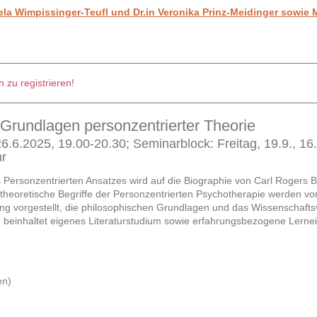
la Wimpissinger-Teufl und Dr.in Veronika Prinz-Meidinger sowie
 zu registrieren!
 Grundlagen personzentrierter Theorie
.6.2025, 19.00-20.30; Seminarblock: Freitag, 19.9., 16
hr
 Personzentrierten Ansatzes wird auf die Biographie von Carl Rogers 
heoretische Begriffe der Personzentrierten Psychotherapie werden vo
dung vorgestellt, die philosophischen Grundlagen und das Wissenschafts
g beinhaltet eigenes Literaturstudium sowie erfahrungsbezogene Lerne
en)