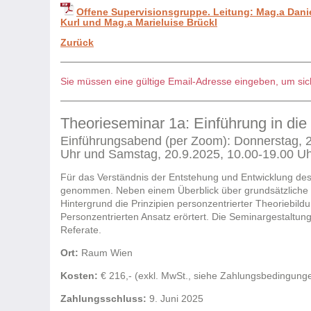
Offene Supervisionsgruppe. Leitung: Mag.a Danie
Kurl und Mag.a Marieluise Brückl
Zurück
Sie müssen eine gültige Email-Adresse eingeben, um sich
Theorieseminar 1a: Einführung in die
Einführungsabend (per Zoom): Donnerstag, 26
Uhr und Samstag, 20.9.2025, 10.00-19.00 U
Für das Verständnis der Entstehung und Entwicklung des
genommen. Neben einem Überblick über grundsätzliche t
Hintergrund die Prinzipien personzentrierter Theoriebil
Personzentrierten Ansatz erörtert. Die Seminargestaltun
Referate.
Ort:
Raum Wien
Kosten:
€ 216,- (exkl. MwSt., siehe Zahlungsbedingung
Zahlungsschluss:
9. Juni 2025