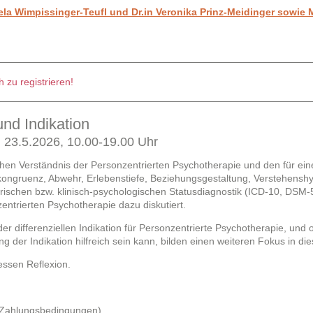
la Wimpissinger-Teufl und Dr.in Veronika Prinz-Meidinger sowie
 zu registrieren!
nd Indikation
, 23.5.2026, 10.00-19.00 Uhr
hen Verständnis der Personzentrierten Psychotherapie und den für ein
Inkongruenz, Abwehr, Erlebenstiefe, Beziehungsgestaltung, Verstehens
ischen bzw. klinisch-psychologischen Statusdiagnostik (ICD-10, DSM-5)
zentrierten Psychotherapie dazu diskutiert.
er differenziellen Indikation für Personzentrierte Psychotherapie, und 
ng der Indikation hilfreich sein kann, bilden einen weiteren Fokus in d
essen Reflexion.
 Zahlungsbedingungen)