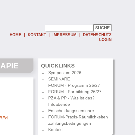
HOME
KONTAKT
IMPRESSUM
DATENSCHUTZ
LOGIN
Username:
APIE
Password:
QUICKLINKS
Symposium 2026
Eingeloggt bleiben
SEMINARE
Passwort vergessen
FORUM - Programm 26/27
FORUM - Fortbildung 26/27
PZA & PP - Was ist das?
Infoabende
Entscheidungsseminare
FORUM-Praxis-Räumlichkeiten
 BEd.
Zahlungsbedingungen
Kontakt