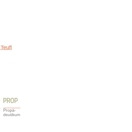
Teufl
Propä-
deutikum