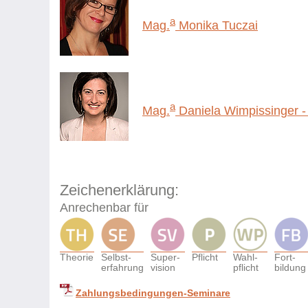
a
Mag.
Monika Tuczai
a
Mag.
Daniela Wimpissinger - 
Zeichenerklärung:
Anrechenbar für
Theorie
Selbst-
Super-
Pflicht
Wahl-
Fort-
erfahrung
vision
pflicht
bildung
Zahlungsbedingungen-Seminare