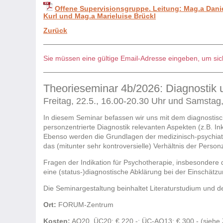
Offene Supervisionsgruppe. Leitung: Mag.a Danie
Kurl und Mag.a Marieluise Brückl
Zurück
Sie müssen eine gültige Email-Adresse eingeben, um sich
Theorieseminar 4b/2026: Diagnostik u
Freitag, 22.5., 16.00-20.30 Uhr und Samstag
In diesem Seminar befassen wir uns mit dem diagnostisc
personzentrierte Diagnostik relevanten Aspekten (z.B. 
Ebenso werden die Grundlagen der medizinisch-psychiatr
das (mitunter sehr kontroversielle) Verhältnis der Person
Fragen der Indikation für Psychotherapie, insbesondere d
eine (status-)diagnostische Abklärung bei der Einschätzu
Die Seminargestaltung beinhaltet Literaturstudium und d
Ort:
FORUM-Zentrum
Kosten:
AO20, ÜC20: € 220,-; ÜC-AO13: € 300,- (siehe