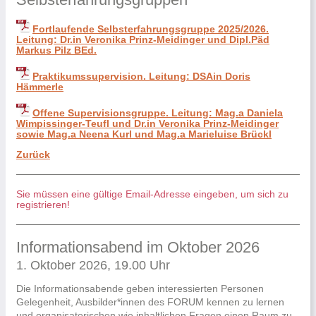
Fortlaufende Selbsterfahrungsgruppe 2025/2026.
Leitung: Dr.in Veronika Prinz-Meidinger und Dipl.Päd
Markus Pilz BEd.
Praktikumssupervision. Leitung: DSAin Doris
Hämmerle
Offene Supervisionsgruppe. Leitung: Mag.a Daniela
Wimpissinger-Teufl und Dr.in Veronika Prinz-Meidinger
sowie Mag.a Neena Kurl und Mag.a Marieluise Brückl
Zurück
Sie müssen eine gültige Email-Adresse eingeben, um sich zu
registrieren!
Informationsabend im Oktober 2026
1. Oktober 2026, 19.00 Uhr
Die Informationsabende geben interessierten Personen
Gelegenheit, Ausbilder*innen des FORUM kennen zu lernen
und organisatorischen wie inhaltlichen Fragen einen Raum zu