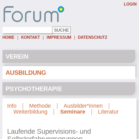
LOGIN
Username:
Password:
HOME
KONTAKT
IMPRESSUM
DATENSCHUTZ
Eingeloggt bleiben
Passwort vergessen
VEREIN
AUSBILDUNG
PSYCHOTHERAPIE
Info
Methode
Ausbilder*innen
Weiterbildung
Seminare
Literatur
Laufende Supervisions- und
Selbsterfahrungsgruppen