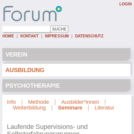
LOGIN
Username:
Password:
HOME
KONTAKT
IMPRESSUM
DATENSCHUTZ
Eingeloggt bleiben
Passwort vergessen
VEREIN
AUSBILDUNG
PSYCHOTHERAPIE
Info
Methode
Ausbilder*innen
Weiterbildung
Seminare
Literatur
Laufende Supervisions- und
Selbsterfahrungsgruppen