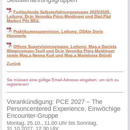
Fortlaufende Selbsterfahrungsgruppe 2025/2026.
Leitung: Dr.in Veronika Prinz-Meidinger und Dipl.Päd
Markus Pilz BEd.
Praktikumssupervision. Leitung: DSAin Doris
Hämmerle
Offene Supervisionsgruppe. Leitung: Mag.a Daniela
Wimpissinger-Teufl und Dr.in Veronika Prinz-Meidinger
sowie Mag.a Neena Kurl und Mag.a Marieluise Brückl
Zurück
Sie müssen eine gültige Email-Adresse eingeben, um sich zu
registrieren!
Vorankündigung: PCE 2027 – The
Personcentered Experience. Einwöchige
Encounter-Gruppe
Montag, 25.10., 11.00 Uhr bis Sonntag,
31.10.2027, 12.30 Uhr