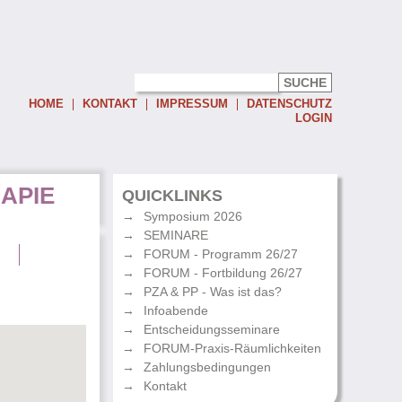
HOME
KONTAKT
IMPRESSUM
DATENSCHUTZ
LOGIN
Username:
APIE
Password:
QUICKLINKS
Symposium 2026
Eingeloggt bleiben
SEMINARE
Passwort vergessen
g
FORUM - Programm 26/27
FORUM - Fortbildung 26/27
PZA & PP - Was ist das?
Infoabende
Entscheidungsseminare
FORUM-Praxis-Räumlichkeiten
Zahlungsbedingungen
Kontakt