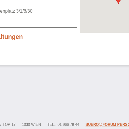
enplatz 3/1/8/30
altungen
 TOP 17
1030 WIEN
TEL.: 01 966 79 44
BUERO@FORUM-PERSO