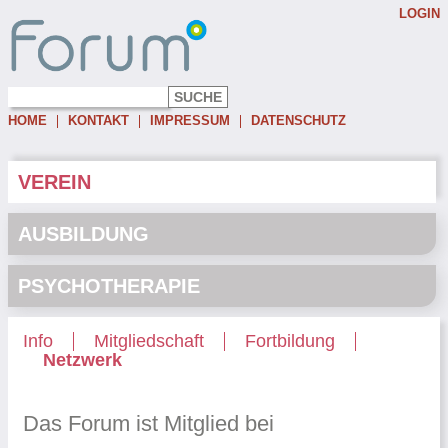
LOGIN
Username:
Password:
HOME
KONTAKT
IMPRESSUM
DATENSCHUTZ
Eingeloggt bleiben
Passwort vergessen
VEREIN
AUSBILDUNG
PSYCHOTHERAPIE
Info
Mitgliedschaft
Fortbildung
Netzwerk
Das Forum ist Mitglied bei